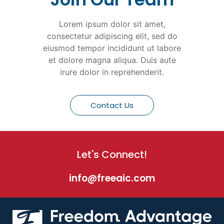
Lorem ipsum dolor sit amet,
consectetur adipiscing elit, sed do
eiusmod tempor incididunt ut labore
et dolore magna aliqua. Duis aute
irure dolor in reprehenderit.
Contact Us
Let's Connect!
info@freeaic.com